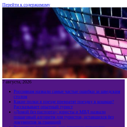
Перейти к содержимому
7 августа, 2026
Россиянам назвали самые частые ошибки за шведским
столом
Какие полки в поезде превратят поездку в кошмар?
Рассказывает опытный турист
«Домой без паспорта»: юристы и МВД назвали
пошаговый алгоритм для туристов, оставшихся без
документов за границей