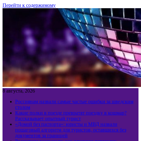
Перейти к содержимому
8 августа, 2026
Россиянам назвали самые частые ошибки за шведским
столом
Какие полки в поезде превратят поездку в кошмар?
Рассказывает опытный турист
«Домой без паспорта»: юристы и МВД назвали
пошаговый алгоритм для туристов, оставшихся без
документов за границей