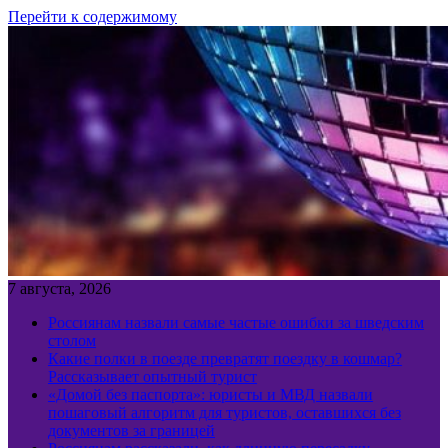
Перейти к содержимому
7 августа, 2026
Россиянам назвали самые частые ошибки за шведским
столом
Какие полки в поезде превратят поездку в кошмар?
Рассказывает опытный турист
«Домой без паспорта»: юристы и МВД назвали
пошаговый алгоритм для туристов, оставшихся без
документов за границей