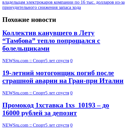
владельцам электрокаров компании по 16 тыс. долларов из-за
принудительного снижения запаса хода
Похожие новости
Коллектив канувшего в Лету
“Тамбова” тепло попрощался с
болельщиками
NEWSru.com :: Спорт
5 лет спустя
0
19-летний мотогонщик погиб после
страшной аварии на Гран-при Италии
NEWSru.com :: Спорт
5 лет спустя
0
Промокод 1хставка 1xs_10193 – до
16000 рублей за депозит
NEWSru.com :: Спорт
5 лет спустя
0