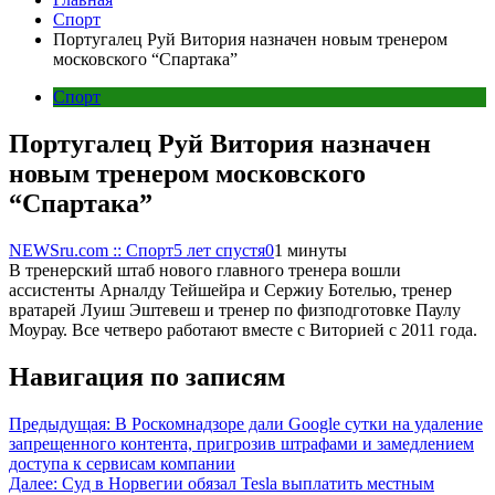
Спорт
Португалец Руй Витория назначен новым тренером
московского “Спартака”
Спорт
Португалец Руй Витория назначен
новым тренером московского
“Спартака”
NEWSru.com :: Спорт
5 лет спустя
0
1 минуты
В тренерский штаб нового главного тренера вошли
ассистенты Арналду Тейшейра и Сержиу Ботелью, тренер
вратарей Луиш Эштевеш и тренер по физподготовке Паулу
Моурау. Все четверо работают вместе с Виторией с 2011 года.
Навигация по записям
Предыдущая:
В Роскомнадзоре дали Google сутки на удаление
запрещенного контента, пригрозив штрафами и замедлением
доступа к сервисам компании
Далее:
Суд в Норвегии обязал Tesla выплатить местным