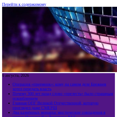
Перейти к содержимому
6 августа, 2026
Операция «преемник»: кому на самом деле Брежнев
хотел передать власть
Почему 300 лет назад слово «прелесть» было страшным
оскорблением
Главная ОПГ Великой Отечественной, которую
проглядел даже СМЕРШ
Два казнённых монарха: мистические совпадения в