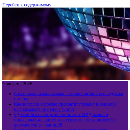
Перейти к содержимому
9 августа, 2026
Россиянам назвали самые частые ошибки за шведским
столом
Какие полки в поезде превратят поездку в кошмар?
Рассказывает опытный турист
«Домой без паспорта»: юристы и МВД назвали
пошаговый алгоритм для туристов, оставшихся без
документов за границей