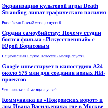
Экранизацию культовой игры Death
Stranding лишат графического насилия
Российская Газета
2 месяца спустя
0
Сродни самоубийству: Почему студии
боятся фильма «Искусственный» с
Юрой Борисовым
Национальная Служба Новостей
2 месяца спустя
0
Google инвестирует в киностудию A24
около $75 млн для создания новых ИИ-
проектов
Чемпионат.com
2 месяца спустя
0
Коммуналка из «Покровских ворот» и
дом Ивана Васильевича: где в Москве