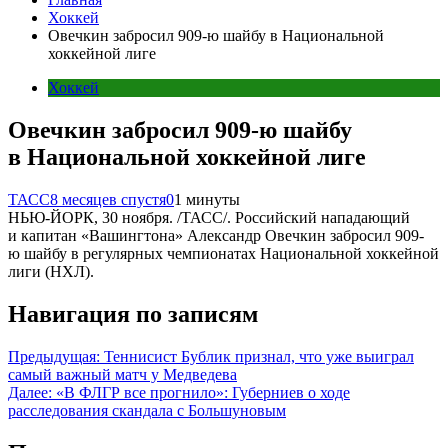
Хоккей
Овечкин забросил 909-ю шайбу в Национальной
хоккейной лиге
Хоккей
Овечкин забросил 909-ю шайбу
в Национальной хоккейной лиге
ТАСС
8 месяцев спустя
0
1 минуты
НЬЮ-ЙОРК, 30 ноября. /ТАСС/. Российский нападающий
и капитан «Вашингтона» Александр Овечкин забросил 909-
ю шайбу в регулярных чемпионатах Национальной хоккейной
лиги (НХЛ).
Навигация по записям
Предыдущая:
Теннисист Бублик признал, что уже выиграл
самый важный матч у Медведева
Далее:
«В ФЛГР все прогнило»: Губерниев о ходе
расследования скандала с Большуновым