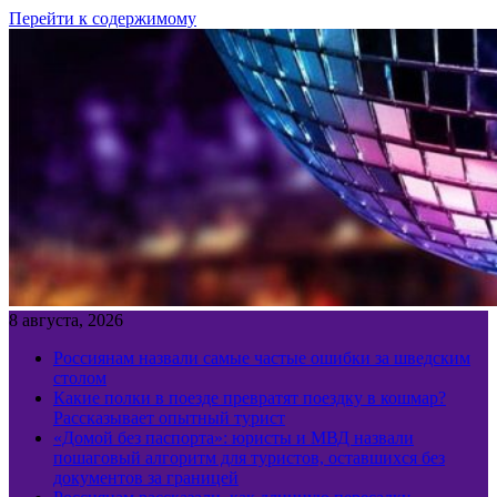
Перейти к содержимому
8 августа, 2026
Россиянам назвали самые частые ошибки за шведским
столом
Какие полки в поезде превратят поездку в кошмар?
Рассказывает опытный турист
«Домой без паспорта»: юристы и МВД назвали
пошаговый алгоритм для туристов, оставшихся без
документов за границей