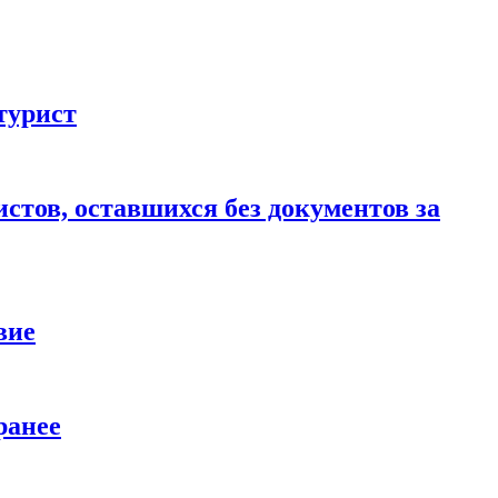
турист
стов, оставшихся без документов за
вие
ранее