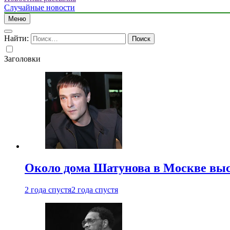
Случайные новости
Меню
Найти:
Заголовки
Около дома Шатунова в Москве выс
2 года спустя
2 года спустя