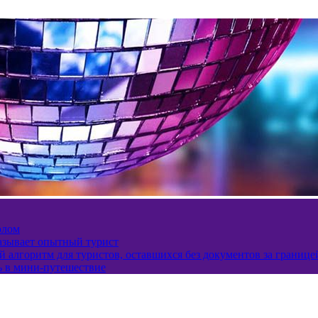
олом
казывает опытный турист
 алгоритм для туристов, оставшихся без документов за границе
ь в мини-путешествие