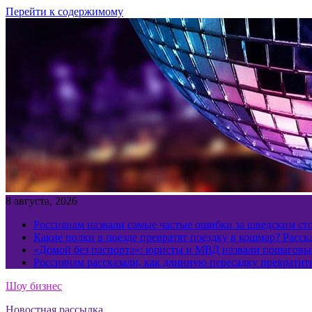
Перейти к содержимому
8 августа, 2026
Россиянам назвали самые частые ошибки за шведским ст
Какие полки в поезде превратят поездку в кошмар? Расс
«Домой без паспорта»: юристы и МВД назвали пошаговый
Россиянам рассказали, как длинную пересадку превратит
Шоу бизнес
Новостная рассылка