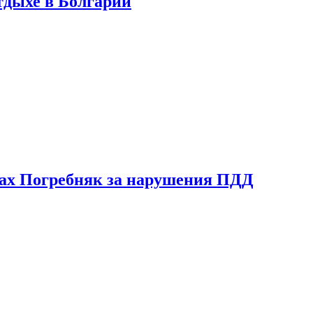
тдыхе в Болгарии
ах Погребняк за нарушения ПДД