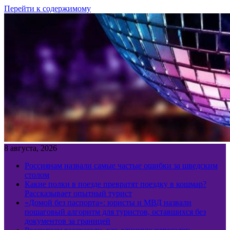
Перейти к содержимому
8 августа, 2026
Россиянам назвали самые частые ошибки за шведским
столом
Какие полки в поезде превратят поездку в кошмар?
Рассказывает опытный турист
«Домой без паспорта»: юристы и МВД назвали
пошаговый алгоритм для туристов, оставшихся без
документов за границей