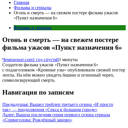
Главная
Фильмы и сериалы
Огонь и смерть — на свежем постере фильма ужасов
«Пункт назначения 6»
Фильмы и сериалы
Огонь и смерть — на свежем постере
фильма ужасов «Пункт назначения 6»
Чемпионат.com
1 год спустя
0
1 минуты
Создатели фильма ужасов «Пункт назначения 6»
с подзаголовком «Кровные узы» опубликовали свежий постер
ленты. На нём можно увидеть башню и огненный череп,
символизирующий смерть.
Навигация по записям
Предыдущая:
Вышел трейлер третьего сезона «И просто
так» — продолжения «Секса в большом городе»
Далее:
Вышла последняя серия первого сезона сериала
«Сорвиголова: Рождённый заново»