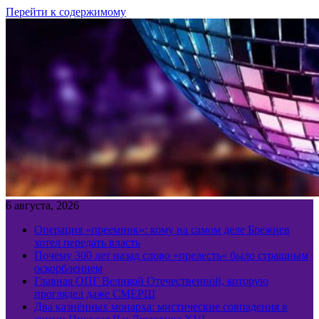
Перейти к содержимому
6 августа, 2026
Операция «преемник»: кому на самом деле Брежнев
хотел передать власть
Почему 300 лет назад слово «прелесть» было страшным
оскорблением
Главная ОПГ Великой Отечественной, которую
проглядел даже СМЕРШ
Два казнённых монарха: мистические совпадения в