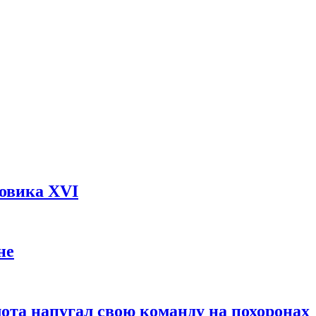
довика XVI
не
ота напугал свою команду на похоронах