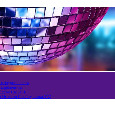
 передать власть
оскорблением
ел даже СМЕРШ
и Николая II и Людовика XVI