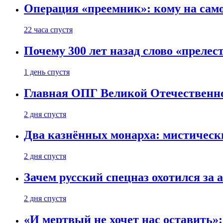
Операция «преемник»: кому на само
22 часа спустя
Почему 300 лет назад слово «преле
1 день спустя
Главная ОПГ Великой Отечественн
2 дня спустя
Два казнённых монарха: мистическ
2 дня спустя
Зачем русский спецназ охотился за
2 дня спустя
«И мертвый не хочет нас оставить»