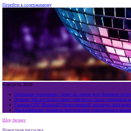
Перейти к содержимому
6 августа, 2026
Операция «преемник»: кому на самом деле Брежнев хотел
Почему 300 лет назад слово «прелесть» было страшным 
Главная ОПГ Великой Отечественной, которую прогляд
Два казнённых монарха: мистические совпадения в жизн
Шоу бизнес
Новостная рассылка