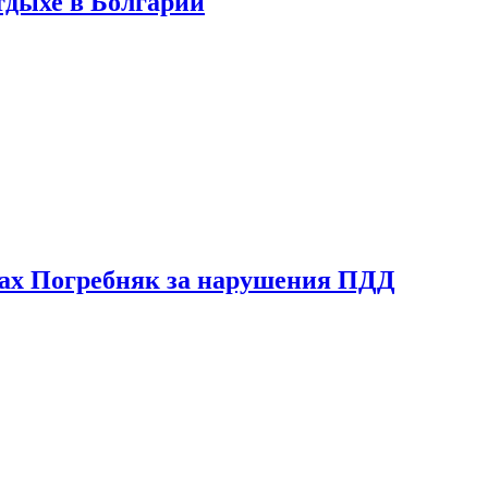
тдыхе в Болгарии
ах Погребняк за нарушения ПДД