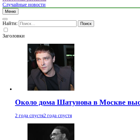
Случайные новости
Меню
Найти:
Заголовки
Около дома Шатунова в Москве выс
2 года спустя
2 года спустя