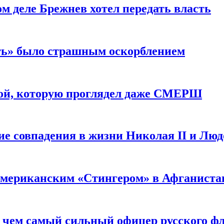
м деле Брежнев хотел передать власть
сть» было страшным оскорблением
ой, которую проглядел даже СМЕРШ
ие совпадения в жизни Николая II и Лю
 американским «Стингером» в Афганиста
: чем самый сильный офицер русского фл