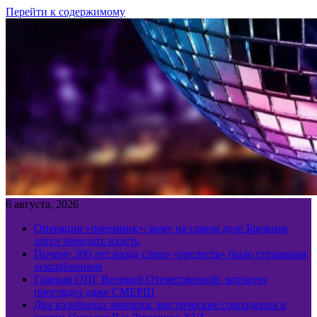
Перейти к содержимому
6 августа, 2026
Операция «преемник»: кому на самом деле Брежнев
хотел передать власть
Почему 300 лет назад слово «прелесть» было страшным
оскорблением
Главная ОПГ Великой Отечественной, которую
проглядел даже СМЕРШ
Два казнённых монарха: мистические совпадения в