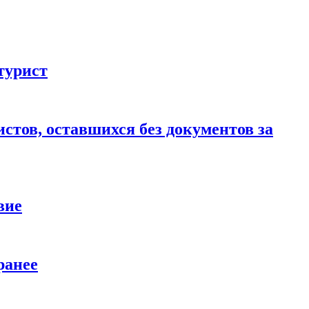
турист
стов, оставшихся без документов за
вие
ранее