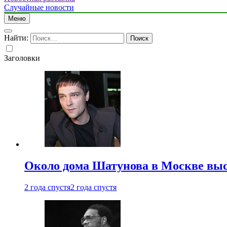
Случайные новости
Меню
Найти:
Заголовки
Около дома Шатунова в Москве выс
2 года спустя
2 года спустя