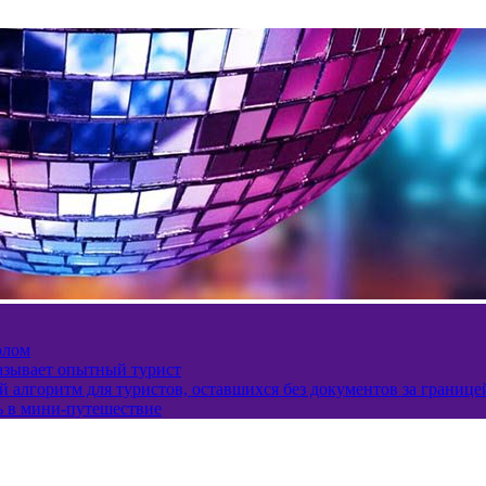
олом
казывает опытный турист
 алгоритм для туристов, оставшихся без документов за границе
ь в мини-путешествие