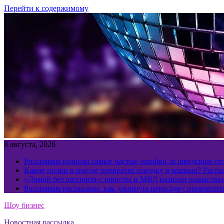
Перейти к содержимому
8 августа, 2026
Россиянам назвали самые частые ошибки за шведским ст
Какие полки в поезде превратят поездку в кошмар? Расс
«Домой без паспорта»: юристы и МВД назвали пошаговый
Россиянам рассказали, как длинную пересадку превратит
Шоу бизнес
Новостная рассылка