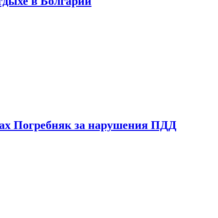
тдыхе в Болгарии
ах Погребняк за нарушения ПДД