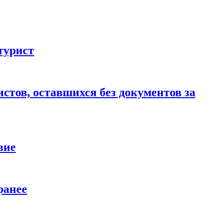
турист
стов, оставшихся без документов за
вие
ранее