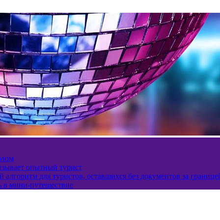
олом
казывает опытный турист
 алгоритм для туристов, оставшихся без документов за границе
ь в мини-путешествие