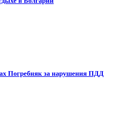
тдыхе в Болгарии
ах Погребняк за нарушения ПДД