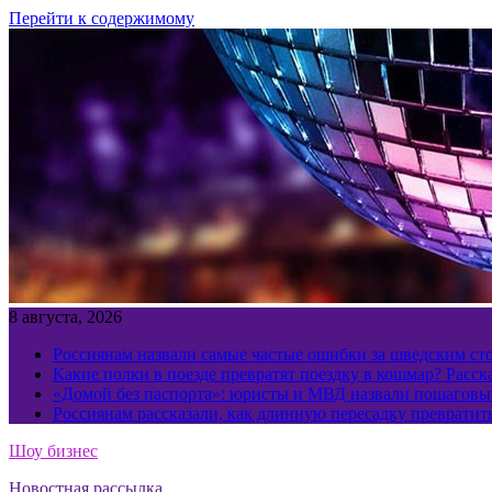
Перейти к содержимому
8 августа, 2026
Россиянам назвали самые частые ошибки за шведским ст
Какие полки в поезде превратят поездку в кошмар? Расс
«Домой без паспорта»: юристы и МВД назвали пошаговый
Россиянам рассказали, как длинную пересадку превратит
Шоу бизнес
Новостная рассылка