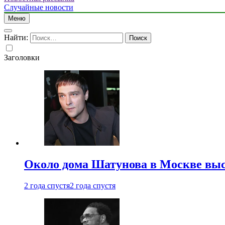
Случайные новости
Меню
Найти:
Заголовки
Около дома Шатунова в Москве выс
2 года спустя
2 года спустя