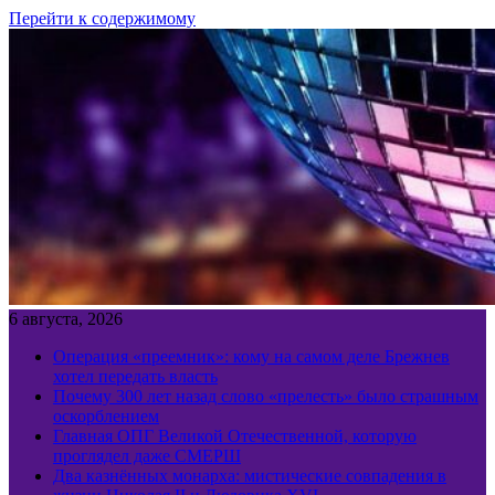
Перейти к содержимому
6 августа, 2026
Операция «преемник»: кому на самом деле Брежнев
хотел передать власть
Почему 300 лет назад слово «прелесть» было страшным
оскорблением
Главная ОПГ Великой Отечественной, которую
проглядел даже СМЕРШ
Два казнённых монарха: мистические совпадения в