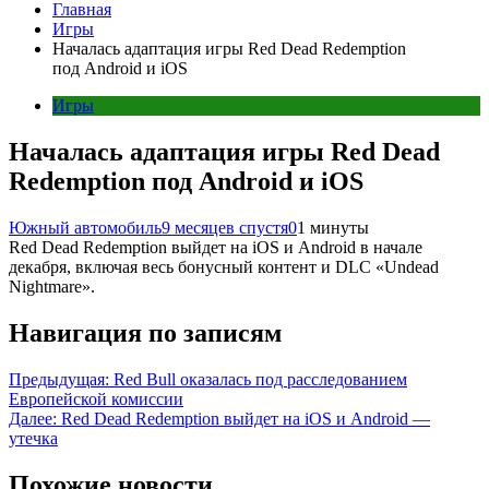
Главная
Игры
Началась адаптация игры Red Dead Redemption
под Android и iOS
Игры
Началась адаптация игры Red Dead
Redemption под Android и iOS
Южный автомобиль
9 месяцев спустя
0
1 минуты
Red Dead Redemption выйдет на iOS и Android в начале
декабря, включая весь бонусный контент и DLC «Undead
Nightmare».
Навигация по записям
Предыдущая:
Red Bull оказалась под расследованием
Европейской комиссии
Далее:
Red Dead Redemption выйдет на iOS и Android —
утечка
Похожие новости