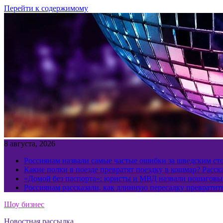
Перейти к содержимому
8 августа, 2026
Россиянам назвали самые частые ошибки за шведским ст
Какие полки в поезде превратят поездку в кошмар? Расс
«Домой без паспорта»: юристы и МВД назвали пошаговый
Россиянам рассказали, как длинную пересадку превратит
Шоу бизнес
Новостная рассылка