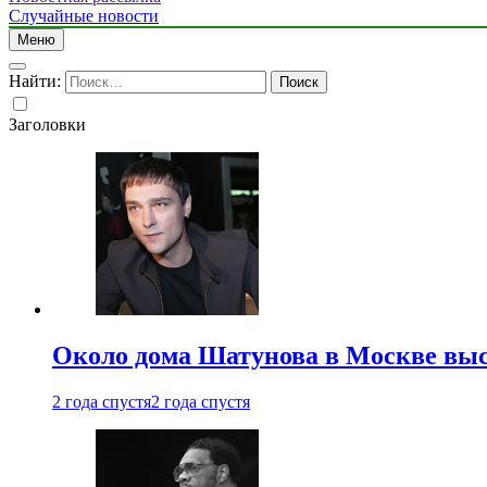
Случайные новости
Меню
Найти:
Заголовки
Около дома Шатунова в Москве выс
2 года спустя
2 года спустя