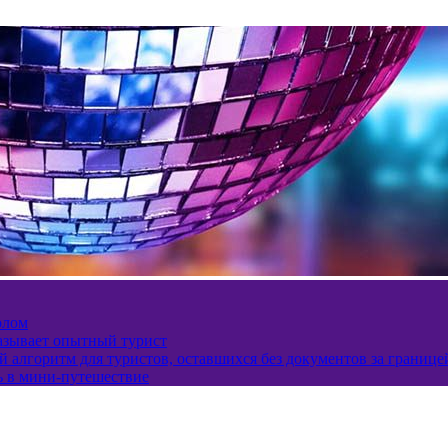
олом
казывает опытный турист
 алгоритм для туристов, оставшихся без документов за границе
ь в мини-путешествие