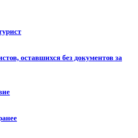
турист
стов, оставшихся без документов за
вие
ранее