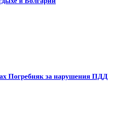
тдыхе в Болгарии
ах Погребняк за нарушения ПДД