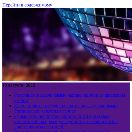
Перейти к содержимому
10 августа, 2026
Россиянам назвали самые частые ошибки за шведским
столом
Какие полки в поезде превратят поездку в кошмар?
Рассказывает опытный турист
«Домой без паспорта»: юристы и МВД назвали
пошаговый алгоритм для туристов, оставшихся без
документов за границей