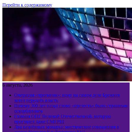
Перейти к содержимому
6 августа, 2026
Операция «преемник»: кому на самом деле Брежнев
хотел передать власть
Почему 300 лет назад слово «прелесть» было страшным
оскорблением
Главная ОПГ Великой Отечественной, которую
проглядел даже СМЕРШ
Два казнённых монарха: мистические совпадения в