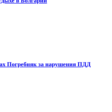
тдыхе в Болгарии
ах Погребняк за нарушения ПДД