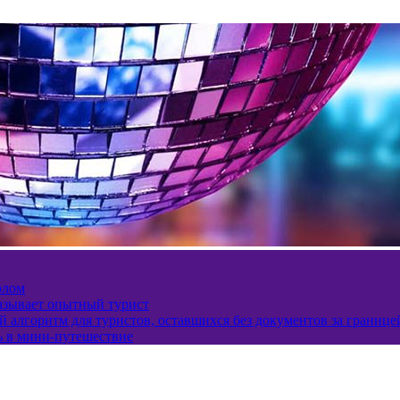
олом
казывает опытный турист
 алгоритм для туристов, оставшихся без документов за границе
ь в мини-путешествие