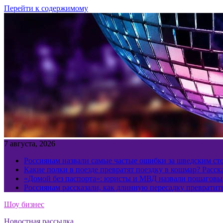
Перейти к содержимому
7 августа, 2026
Россиянам назвали самые частые ошибки за шведским ст
Какие полки в поезде превратят поездку в кошмар? Расс
«Домой без паспорта»: юристы и МВД назвали пошаговый
Россиянам рассказали, как длинную пересадку превратит
Шоу бизнес
Новостная рассылка