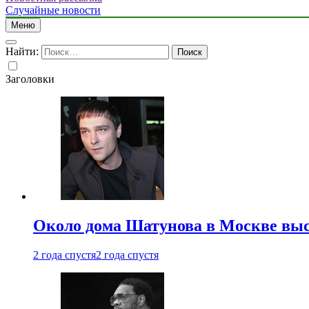
Случайные новости
Меню
Найти:
Заголовки
Около дома Шатунова в Москве выс
2 года спустя
2 года спустя