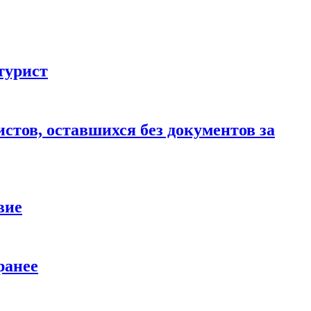
турист
стов, оставшихся без документов за
вие
ранее