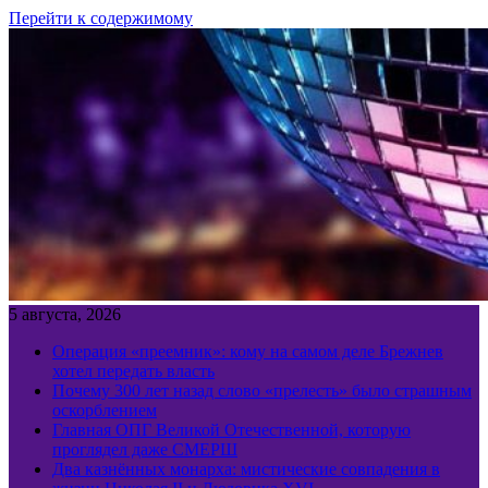
Перейти к содержимому
5 августа, 2026
Операция «преемник»: кому на самом деле Брежнев
хотел передать власть
Почему 300 лет назад слово «прелесть» было страшным
оскорблением
Главная ОПГ Великой Отечественной, которую
проглядел даже СМЕРШ
Два казнённых монарха: мистические совпадения в