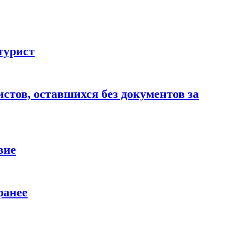
турист
стов, оставшихся без документов за
вие
ранее