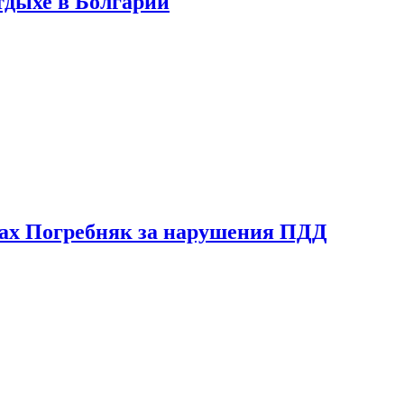
тдыхе в Болгарии
ах Погребняк за нарушения ПДД