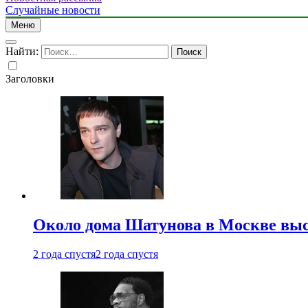
Случайные новости
Меню
Найти:
Заголовки
Около дома Шатунова в Москве выс
2 года спустя
2 года спустя