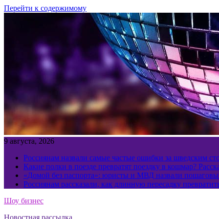
Перейти к содержимому
9 августа, 2026
Россиянам назвали самые частые ошибки за шведским ст
Какие полки в поезде превратят поездку в кошмар? Расс
«Домой без паспорта»: юристы и МВД назвали пошаговый
Россиянам рассказали, как длинную пересадку превратит
Шоу бизнес
Новостная рассылка