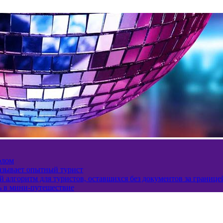
олом
казывает опытный турист
 алгоритм для туристов, оставшихся без документов за границе
ь в мини-путешествие