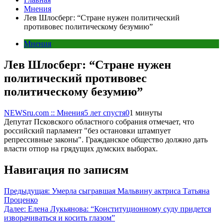
Мнения
Лев Шлосберг: “Стране нужен политический
противовес политическому безумию”
Мнения
Лев Шлосберг: “Стране нужен
политический противовес
политическому безумию”
NEWSru.com :: Мнения
5 лет спустя
0
1 минуты
Депутат Псковского областного собрания отмечает, что
российский парламент "без остановки штампует
репрессивные законы". Гражданское общество должно дать
власти отпор на грядущих думских выборах.
Навигация по записям
Предыдущая:
Умерла сыгравшая Мальвину актриса Татьяна
Проценко
Далее:
Елена Лукьянова: “Конституционному суду придется
изворачиваться и косить глазом”