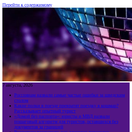
Перейти к содержимому
7 августа, 2026
Россиянам назвали самые частые ошибки за шведским
столом
Какие полки в поезде превратят поездку в кошмар?
Рассказывает опытный турист
«Домой без паспорта»: юристы и МВД назвали
пошаговый алгоритм для туристов, оставшихся без
документов за границей