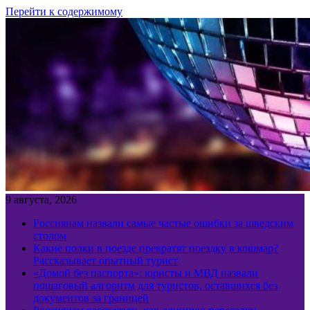
Перейти к содержимому
9 августа, 2026
Россиянам назвали самые частые ошибки за шведским
столом
Какие полки в поезде превратят поездку в кошмар?
Рассказывает опытный турист
«Домой без паспорта»: юристы и МВД назвали
пошаговый алгоритм для туристов, оставшихся без
документов за границей