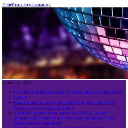
Перейти к содержимому
8 августа, 2026
Россиянам назвали самые частые ошибки за шведским
столом
Какие полки в поезде превратят поездку в кошмар?
Рассказывает опытный турист
«Домой без паспорта»: юристы и МВД назвали
пошаговый алгоритм для туристов, оставшихся без
документов за границей