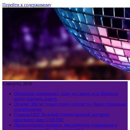
Перейти к содержимому
6 августа, 2026
Операция «преемник»: кому на самом деле Брежнев
хотел передать власть
Почему 300 лет назад слово «прелесть» было страшным
оскорблением
Главная ОПГ Великой Отечественной, которую
проглядел даже СМЕРШ
Два казнённых монарха: мистические совпадения в