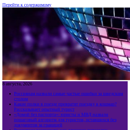
Перейти к содержимому
8 августа, 2026
Россиянам назвали самые частые ошибки за шведским
столом
Какие полки в поезде превратят поездку в кошмар?
Рассказывает опытный турист
«Домой без паспорта»: юристы и МВД назвали
пошаговый алгоритм для туристов, оставшихся без
документов за границей