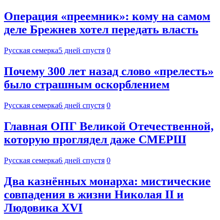
Операция «преемник»: кому на самом
деле Брежнев хотел передать власть
Русская семерка
5 дней спустя
0
Почему 300 лет назад слово «прелесть»
было страшным оскорблением
Русская семерка
6 дней спустя
0
Главная ОПГ Великой Отечественной,
которую проглядел даже СМЕРШ
Русская семерка
6 дней спустя
0
Два казнённых монарха: мистические
совпадения в жизни Николая II и
Людовика XVI