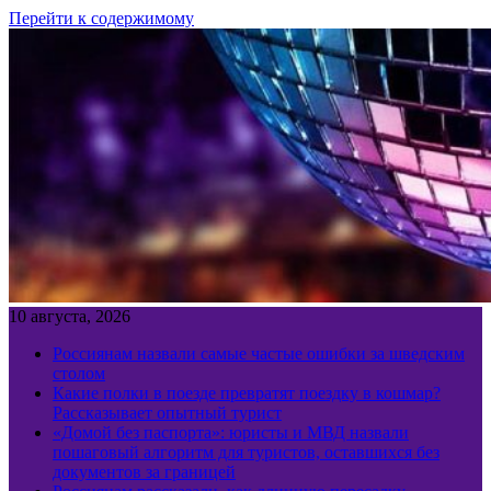
Перейти к содержимому
10 августа, 2026
Россиянам назвали самые частые ошибки за шведским
столом
Какие полки в поезде превратят поездку в кошмар?
Рассказывает опытный турист
«Домой без паспорта»: юристы и МВД назвали
пошаговый алгоритм для туристов, оставшихся без
документов за границей