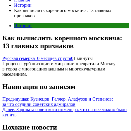
Истории
Как вычислить коренного москвича: 13 главных
признаков
Истории
Как вычислить коренного москвича:
13 главных признаков
Русская семерка
10 месяцев спустя
0
1 минуты
Процессы урбанизации и миграции превратили Москву
в город с многонациональным и многокультурным
населением.
Навигация по записям
Предыдущая:
Кузнецов, Галлер, Алафузов и Степанов:
за что осудили советских адмиралов
Далее:
Зарплата советского инженера: что на нее можно было
купить
Похожие новости