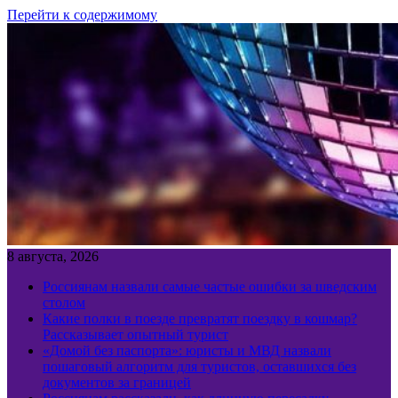
Перейти к содержимому
8 августа, 2026
Россиянам назвали самые частые ошибки за шведским
столом
Какие полки в поезде превратят поездку в кошмар?
Рассказывает опытный турист
«Домой без паспорта»: юристы и МВД назвали
пошаговый алгоритм для туристов, оставшихся без
документов за границей