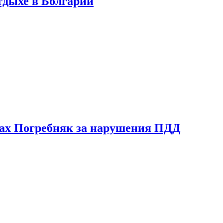
тдыхе в Болгарии
ах Погребняк за нарушения ПДД