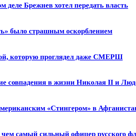
м деле Брежнев хотел передать власть
сть» было страшным оскорблением
ой, которую проглядел даже СМЕРШ
ие совпадения в жизни Николая II и Лю
 американским «Стингером» в Афганиста
: чем самый сильный офицер русского фл