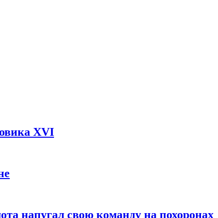
довика XVI
не
ота напугал свою команду на похоронах