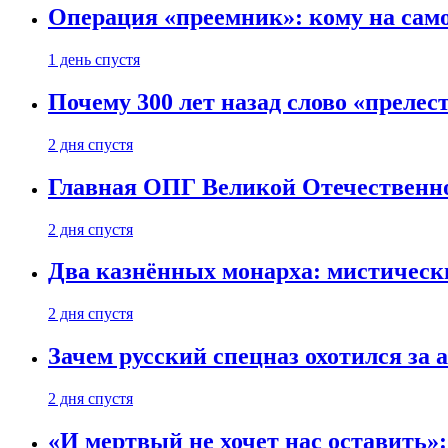
Операция «преемник»: кому на само
1 день спустя
Почему 300 лет назад слово «преле
2 дня спустя
Главная ОПГ Великой Отечественн
2 дня спустя
Два казнённых монарха: мистическ
2 дня спустя
Зачем русский спецназ охотился за
2 дня спустя
«И мертвый не хочет нас оставить»