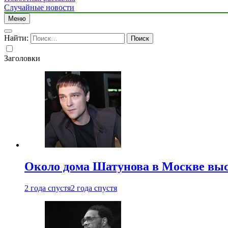
Случайные новости
Меню
Найти:
Заголовки
Около дома Шатунова в Москве выс
2 года спустя
2 года спустя