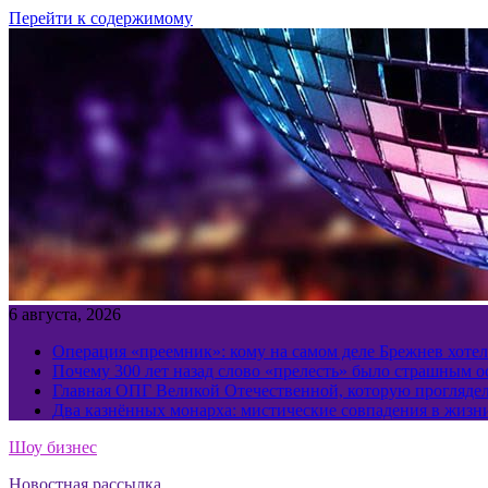
Перейти к содержимому
6 августа, 2026
Операция «преемник»: кому на самом деле Брежнев хотел
Почему 300 лет назад слово «прелесть» было страшным 
Главная ОПГ Великой Отечественной, которую прогляд
Два казнённых монарха: мистические совпадения в жизн
Шоу бизнес
Новостная рассылка