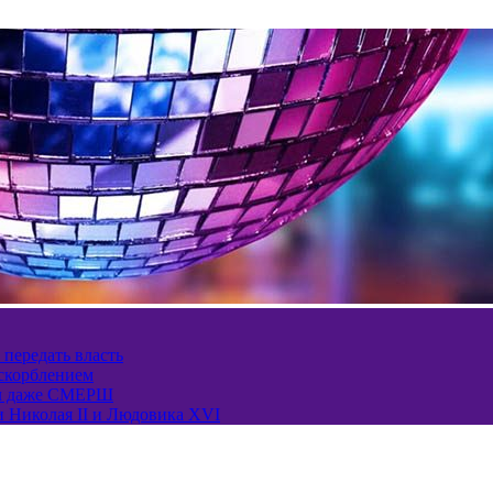
 передать власть
оскорблением
ел даже СМЕРШ
и Николая II и Людовика XVI