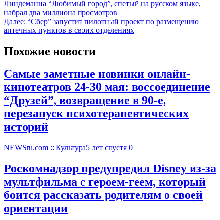
Линдеманна “Любимый город”, спетый на русском языке,
набрал два миллиона просмотров
Далее:
“Сбер” запустит пилотный проект по размещению
аптечных пунктов в своих отделениях
Похожие новости
Самые заметные новинки онлайн-
кинотеатров 24-30 мая: воссоединение
“Друзей”, возвращение в 90-е,
перезапуск психотерапевтических
историй
NEWSru.com :: Культура
5 лет спустя
0
Роскомнадзор предупредил Disney из-за
мультфильма c героем-геем, который
боится рассказать родителям о своей
ориентации