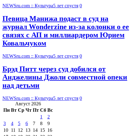
NEWSru.com :: Культура
5 лет спустя
0
Певица Манижа подаст в суд на
журнал Wonderzine из-за колонки о ее
связях с АП и миллиардером Юрием
Ковальчуком
NEWSru.com :: Культура
5 лет спустя
0
Брэд Питт через суд добился от
Анджелины Джоли совместной опеки
над детьми
NEWSru.com :: Культура
5 лет спустя
0
Август 2026
Пн
Вт
Ср
Чт
Пт
Сб
Вс
1
2
3
4
5
6
7
8
9
10
11
12
13
14
15
16