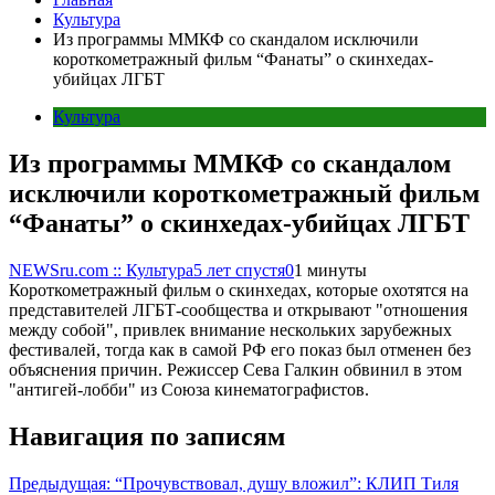
Культура
Из программы ММКФ со скандалом исключили
короткометражный фильм “Фанаты” о скинхедах-
убийцах ЛГБТ
Культура
Из программы ММКФ со скандалом
исключили короткометражный фильм
“Фанаты” о скинхедах-убийцах ЛГБТ
NEWSru.com :: Культура
5 лет спустя
0
1 минуты
Короткометражный фильм о скинхедах, которые охотятся на
представителей ЛГБТ-сообщества и открывают "отношения
между собой", привлек внимание нескольких зарубежных
фестивалей, тогда как в самой РФ его показ был отменен без
объяснения причин. Режиссер Сева Галкин обвинил в этом
"антигей-лобби" из Союза кинематографистов.
Навигация по записям
Предыдущая:
“Прочувствовал, душу вложил”: КЛИП Тиля