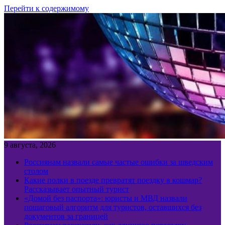
Перейти к содержимому
9 августа, 2026
Россиянам назвали самые частые ошибки за шведским
столом
Какие полки в поезде превратят поездку в кошмар?
Рассказывает опытный турист
«Домой без паспорта»: юристы и МВД назвали
пошаговый алгоритм для туристов, оставшихся без
документов за границей