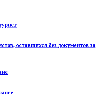
турист
стов, оставшихся без документов за
вие
ранее