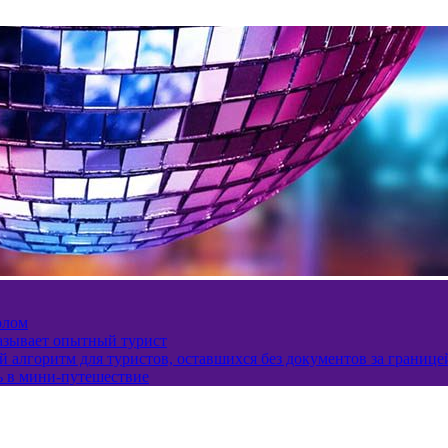
олом
казывает опытный турист
 алгоритм для туристов, оставшихся без документов за границе
ь в мини-путешествие