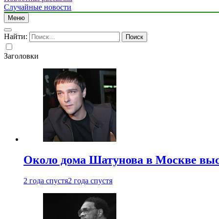
Случайные новости
Меню
Найти:
Заголовки
Около дома Шатунова в Москве выс
2 года спустя
2 года спустя