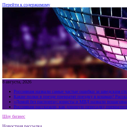
Перейти к содержимому
8 августа, 2026
Россиянам назвали самые частые ошибки за шведским ст
Какие полки в поезде превратят поездку в кошмар? Расс
«Домой без паспорта»: юристы и МВД назвали пошаговый
Россиянам рассказали, как длинную пересадку превратит
Шоу бизнес
Новостная рассылка