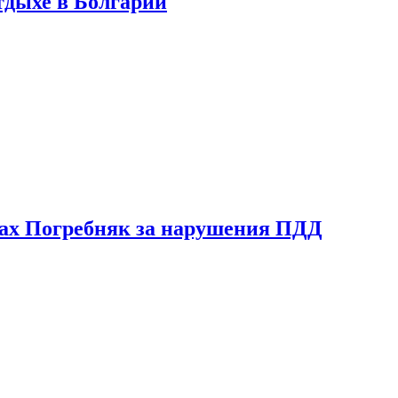
тдыхе в Болгарии
ах Погребняк за нарушения ПДД