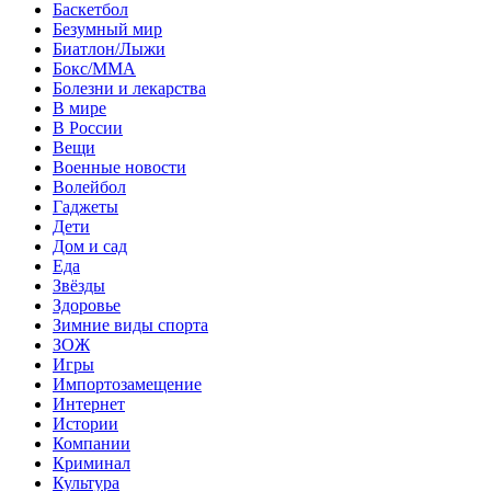
Баскетбол
Безумный мир
Биатлон/Лыжи
Бокс/MMA
Болезни и лекарства
В мире
В России
Вещи
Военные новости
Волейбол
Гаджеты
Дети
Дом и сад
Еда
Звёзды
Здоровье
Зимние виды спорта
ЗОЖ
Игры
Импортозамещение
Интернет
Истории
Компании
Криминал
Культура