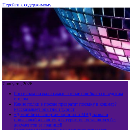
Перейти к содержимому
7 августа, 2026
Россиянам назвали самые частые ошибки за шведским
столом
Какие полки в поезде превратят поездку в кошмар?
Рассказывает опытный турист
«Домой без паспорта»: юристы и МВД назвали
пошаговый алгоритм для туристов, оставшихся без
документов за границей