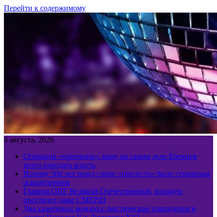
Перейти к содержимому
6 августа, 2026
Операция «преемник»: кому на самом деле Брежнев
хотел передать власть
Почему 300 лет назад слово «прелесть» было страшным
оскорблением
Главная ОПГ Великой Отечественной, которую
проглядел даже СМЕРШ
Два казнённых монарха: мистические совпадения в