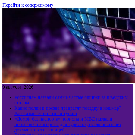
Перейти к содержимому
9 августа, 2026
Россиянам назвали самые частые ошибки за шведским
столом
Какие полки в поезде превратят поездку в кошмар?
Рассказывает опытный турист
«Домой без паспорта»: юристы и МВД назвали
пошаговый алгоритм для туристов, оставшихся без
документов за границей