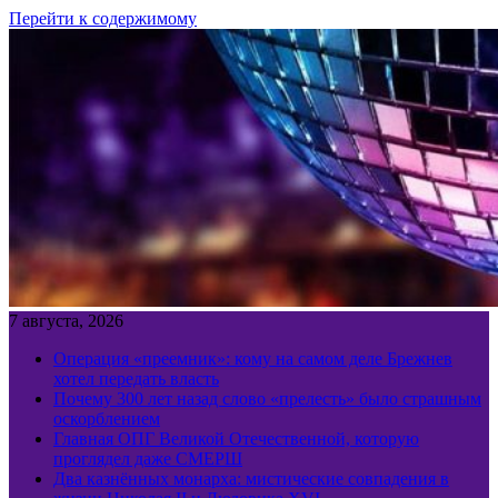
Перейти к содержимому
7 августа, 2026
Операция «преемник»: кому на самом деле Брежнев
хотел передать власть
Почему 300 лет назад слово «прелесть» было страшным
оскорблением
Главная ОПГ Великой Отечественной, которую
проглядел даже СМЕРШ
Два казнённых монарха: мистические совпадения в