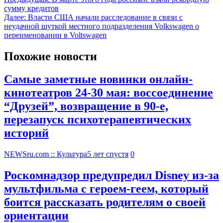
сумму кредитов
Далее:
Власти США начали расследование в связи с
неудачной шуткой местного подразделения Volkswagen о
переименовании в Voltswagen
Похожие новости
Самые заметные новинки онлайн-
кинотеатров 24-30 мая: воссоединение
“Друзей”, возвращение в 90-е,
перезапуск психотерапевтических
историй
NEWSru.com :: Культура
5 лет спустя
0
Роскомнадзор предупредил Disney из-за
мультфильма c героем-геем, который
боится рассказать родителям о своей
ориентации