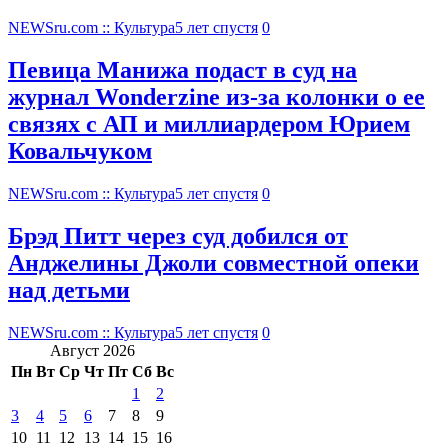
NEWSru.com :: Культура
5 лет спустя
0
Певица Манижа подаст в суд на
журнал Wonderzine из-за колонки о ее
связях с АП и миллиардером Юрием
Ковальчуком
NEWSru.com :: Культура
5 лет спустя
0
Брэд Питт через суд добился от
Анджелины Джоли совместной опеки
над детьми
NEWSru.com :: Культура
5 лет спустя
0
Август 2026
Пн
Вт
Ср
Чт
Пт
Сб
Вс
1
2
3
4
5
6
7
8
9
10
11
12
13
14
15
16