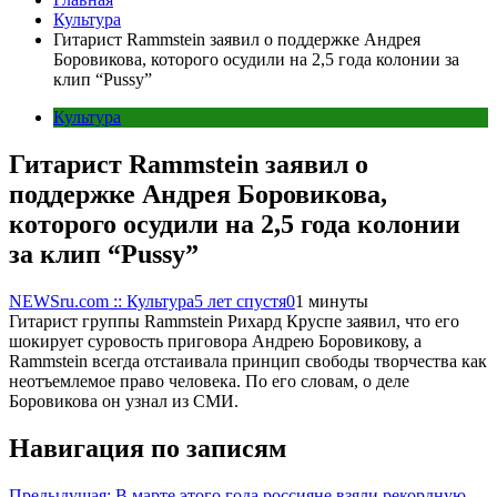
Культура
Гитарист Rammstein заявил о поддержке Андрея
Боровикова, которого осудили на 2,5 года колонии за
клип “Pussy”
Культура
Гитарист Rammstein заявил о
поддержке Андрея Боровикова,
которого осудили на 2,5 года колонии
за клип “Pussy”
NEWSru.com :: Культура
5 лет спустя
0
1 минуты
Гитарист группы Rammstein Рихард Круспе заявил, что его
шокирует суровость приговора Андрею Боровикову, а
Rammstein всегда отстаивала принцип свободы творчества как
неотъемлемое право человека. По его словам, о деле
Боровикова он узнал из СМИ.
Навигация по записям
Предыдущая:
В марте этого года россияне взяли рекордную