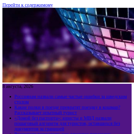
Перейти к содержимому
8 августа, 2026
Россиянам назвали самые частые ошибки за шведским
столом
Какие полки в поезде превратят поездку в кошмар?
Рассказывает опытный турист
«Домой без паспорта»: юристы и МВД назвали
пошаговый алгоритм для туристов, оставшихся без
документов за границей