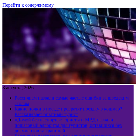
Перейти к содержимому
8 августа, 2026
Россиянам назвали самые частые ошибки за шведским
столом
Какие полки в поезде превратят поездку в кошмар?
Рассказывает опытный турист
«Домой без паспорта»: юристы и МВД назвали
пошаговый алгоритм для туристов, оставшихся без
документов за границей