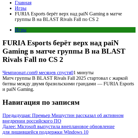
Главная
Игры
FURIA Esports берёт верх над paiN Gaming в матче
группы B на BLAST Rivals Fall по CS 2
Игры
FURIA Esports берёт верх над paiN
Gaming в матче группы B на BLAST
Rivals Fall по CS 2
Чемпионат.com
9 месяцев спустя
0
1 минуты
Матч группы B BLAST Rivals Fall 2025 стартовал с жаркой
битвы между двумя бразильскими грандами — FURIA Esports
и paiN Gaming.
Навигация по записям
Предыдущая:
Премьер Мишустин рассказал об активном
внедрении российского ПО
Далее:
Microsoft выпустила внеплановое обновление
для лишившейся поддержки Windows 10