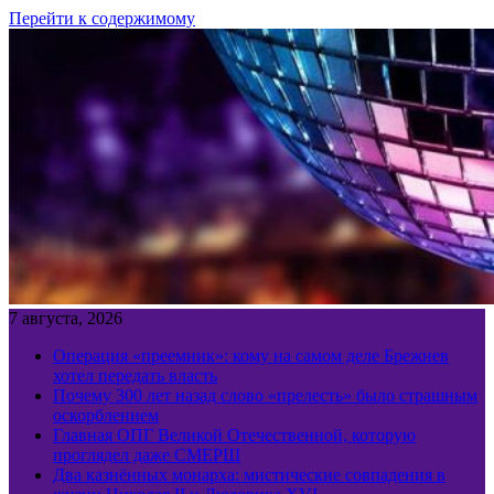
Перейти к содержимому
7 августа, 2026
Операция «преемник»: кому на самом деле Брежнев
хотел передать власть
Почему 300 лет назад слово «прелесть» было страшным
оскорблением
Главная ОПГ Великой Отечественной, которую
проглядел даже СМЕРШ
Два казнённых монарха: мистические совпадения в