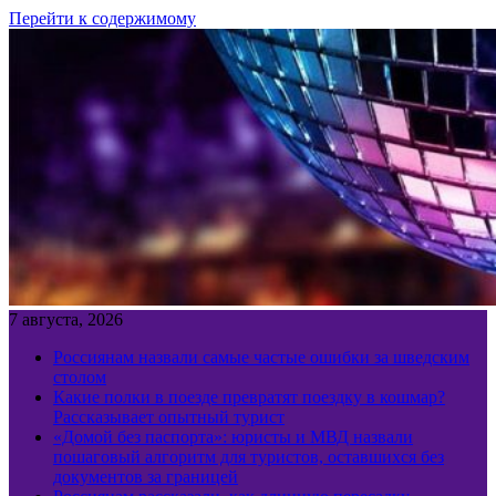
Перейти к содержимому
7 августа, 2026
Россиянам назвали самые частые ошибки за шведским
столом
Какие полки в поезде превратят поездку в кошмар?
Рассказывает опытный турист
«Домой без паспорта»: юристы и МВД назвали
пошаговый алгоритм для туристов, оставшихся без
документов за границей