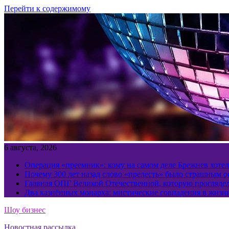
Перейти к содержимому
6 августа, 2026
Операция «преемник»: кому на самом деле Брежнев хотел
Почему 300 лет назад слово «прелесть» было страшным 
Главная ОПГ Великой Отечественной, которую прогляд
Два казнённых монарха: мистические совпадения в жизн
Шоу бизнес
Новостная рассылка