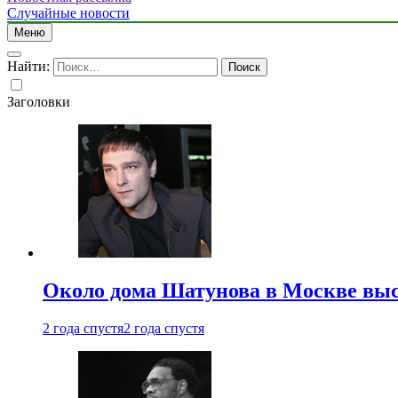
Случайные новости
Меню
Найти:
Заголовки
Около дома Шатунова в Москве выс
2 года спустя
2 года спустя