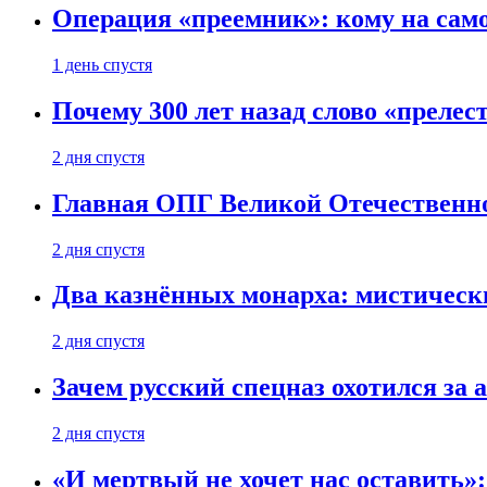
Операция «преемник»: кому на само
1 день спустя
Почему 300 лет назад слово «преле
2 дня спустя
Главная ОПГ Великой Отечественн
2 дня спустя
Два казнённых монарха: мистическ
2 дня спустя
Зачем русский спецназ охотился за
2 дня спустя
«И мертвый не хочет нас оставить»