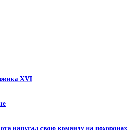
довика XVI
не
ота напугал свою команду на похоронах