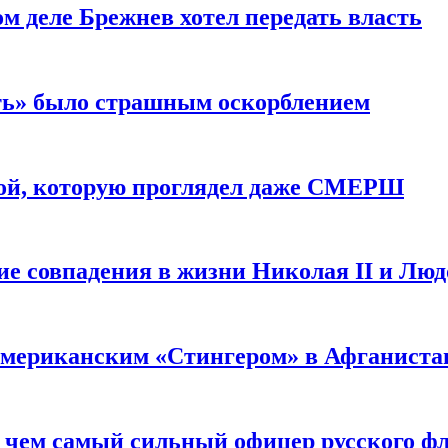
м деле Брежнев хотел передать власть
сть» было страшным оскорблением
ой, которую проглядел даже СМЕРШ
ие совпадения в жизни Николая II и Лю
 американским «Стингером» в Афганиста
: чем самый сильный офицер русского фл