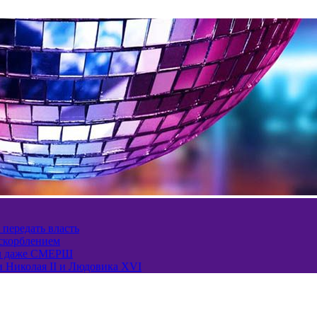
 передать власть
оскорблением
ел даже СМЕРШ
и Николая II и Людовика XVI