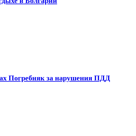
тдыхе в Болгарии
ах Погребняк за нарушения ПДД