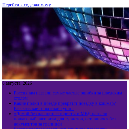
Перейти к содержимому
8 августа, 2026
Россиянам назвали самые частые ошибки за шведским
столом
Какие полки в поезде превратят поездку в кошмар?
Рассказывает опытный турист
«Домой без паспорта»: юристы и МВД назвали
пошаговый алгоритм для туристов, оставшихся без
документов за границей