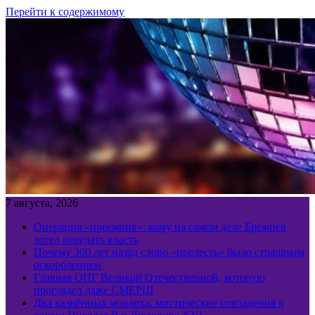
Перейти к содержимому
7 августа, 2026
Операция «преемник»: кому на самом деле Брежнев
хотел передать власть
Почему 300 лет назад слово «прелесть» было страшным
оскорблением
Главная ОПГ Великой Отечественной, которую
проглядел даже СМЕРШ
Два казнённых монарха: мистические совпадения в