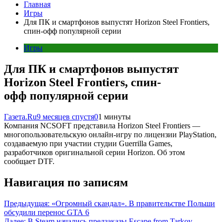
Главная
Игры
Для ПК и смартфонов выпустят Horizon Steel Frontiers,
спин-офф популярной серии
Игры
Для ПК и смартфонов выпустят
Horizon Steel Frontiers, спин-
офф популярной серии
Газета.Ru
9 месяцев спустя
0
1 минуты
Компания NCSOFT представила Horizon Steel Frontiers —
многопользовательскую онлайн-игру по лицензии PlayStation,
создаваемую при участии студии Guerrilla Games,
разработчиков оригинальной серии Horizon. Об этом
сообщает DTF.
Навигация по записям
Предыдущая:
«Огромный скандал». В правительстве Польши
обсудили перенос GTA 6
Далее:
В Steam начались предзаказы Escape from Tarkov —