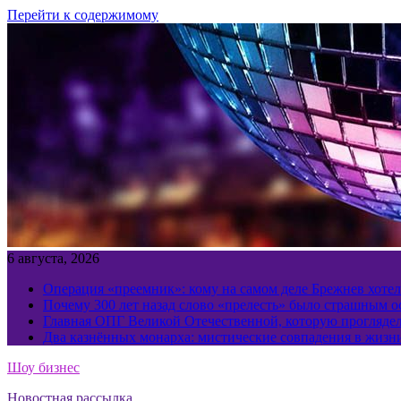
Перейти к содержимому
6 августа, 2026
Операция «преемник»: кому на самом деле Брежнев хотел
Почему 300 лет назад слово «прелесть» было страшным 
Главная ОПГ Великой Отечественной, которую прогляд
Два казнённых монарха: мистические совпадения в жизн
Шоу бизнес
Новостная рассылка