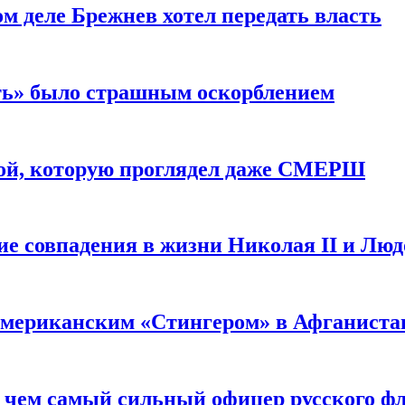
м деле Брежнев хотел передать власть
сть» было страшным оскорблением
ой, которую проглядел даже СМЕРШ
ие совпадения в жизни Николая II и Лю
 американским «Стингером» в Афганиста
: чем самый сильный офицер русского фл