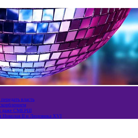
 передать власть
оскорблением
ел даже СМЕРШ
и Николая II и Людовика XVI