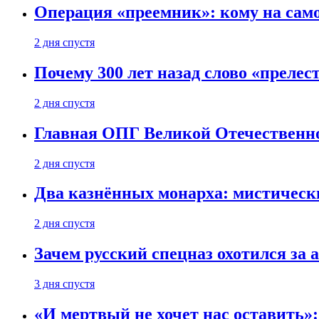
Операция «преемник»: кому на само
2 дня спустя
Почему 300 лет назад слово «преле
2 дня спустя
Главная ОПГ Великой Отечественн
2 дня спустя
Два казнённых монарха: мистическ
2 дня спустя
Зачем русский спецназ охотился за
3 дня спустя
«И мертвый не хочет нас оставить»