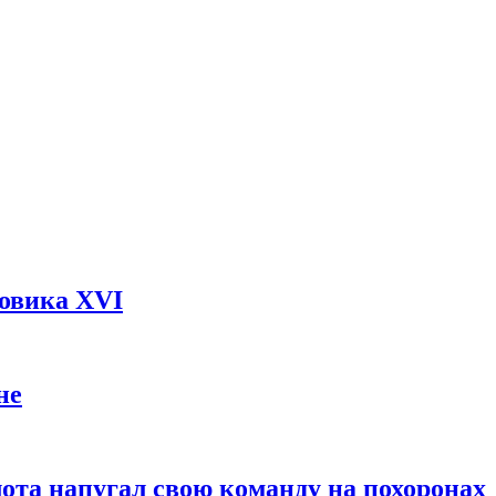
довика XVI
не
ота напугал свою команду на похоронах