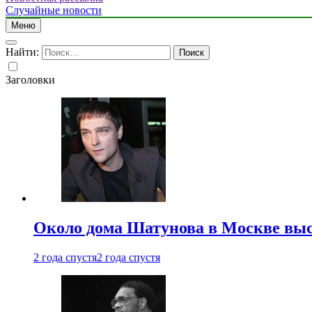
Случайные новости
Меню
Найти:
Заголовки
Около дома Шатунова в Москве выс
2 года спустя
2 года спустя