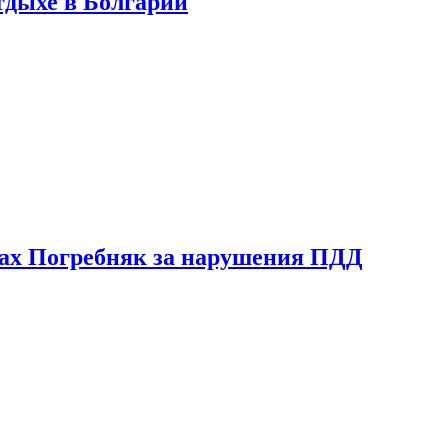
тдыхе в Болгарии
ах Погребняк за нарушения ПДД