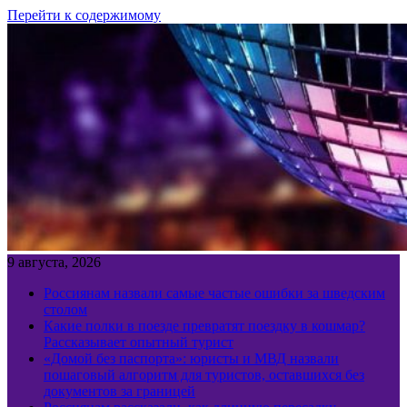
Перейти к содержимому
9 августа, 2026
Россиянам назвали самые частые ошибки за шведским
столом
Какие полки в поезде превратят поездку в кошмар?
Рассказывает опытный турист
«Домой без паспорта»: юристы и МВД назвали
пошаговый алгоритм для туристов, оставшихся без
документов за границей