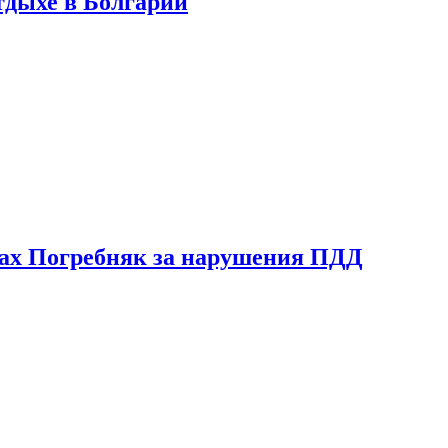
тдыхе в Болгарии
ах Погребняк за нарушения ПДД