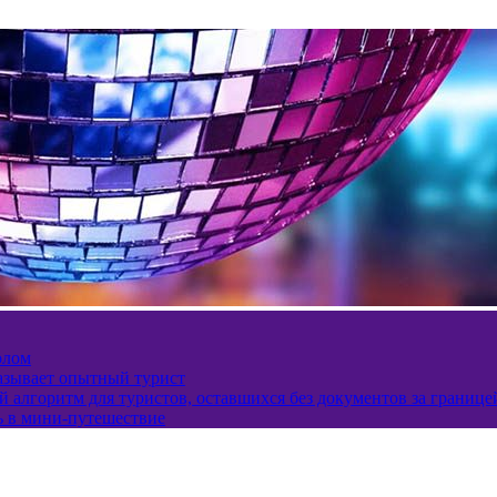
олом
казывает опытный турист
 алгоритм для туристов, оставшихся без документов за границе
ь в мини-путешествие