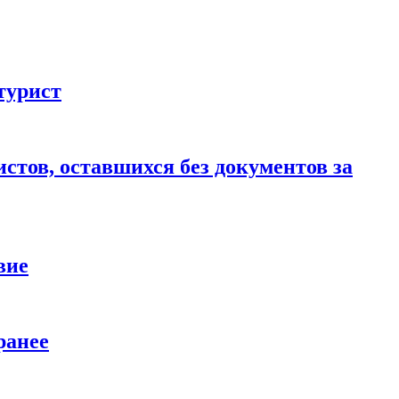
турист
стов, оставшихся без документов за
вие
ранее