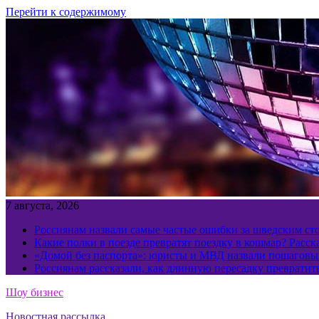
Перейти к содержимому
7 августа, 2026
Россиянам назвали самые частые ошибки за шведским ст
Какие полки в поезде превратят поездку в кошмар? Расс
«Домой без паспорта»: юристы и МВД назвали пошаговый
Россиянам рассказали, как длинную пересадку превратит
Шоу бизнес
Новостная рассылка