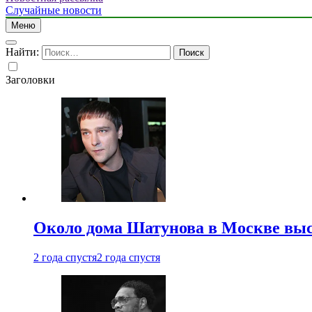
Случайные новости
Меню
Найти:
Заголовки
Около дома Шатунова в Москве выс
2 года спустя
2 года спустя