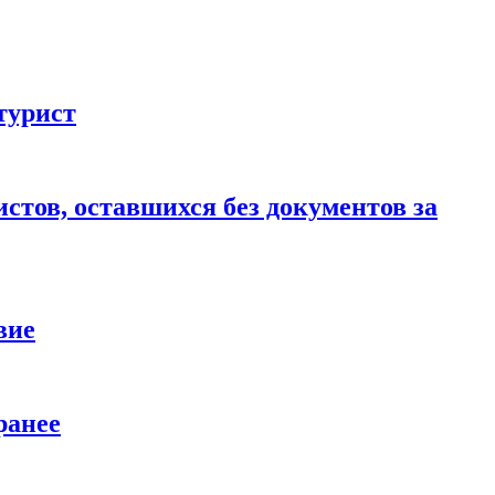
турист
стов, оставшихся без документов за
вие
ранее