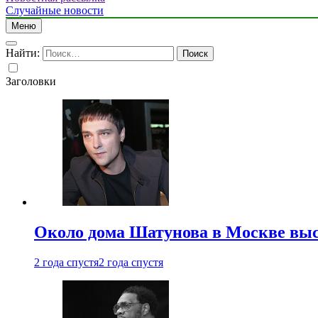
Случайные новости
Меню
Найти:
Заголовки
Около дома Шатунова в Москве выс
2 года спустя
2 года спустя