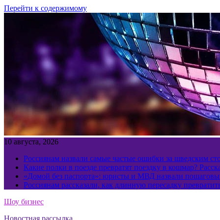
Перейти к содержимому
10 августа, 2026
Россиянам назвали самые частые ошибки за шведским ст
Какие полки в поезде превратят поездку в кошмар? Расс
«Домой без паспорта»: юристы и МВД назвали пошаговый
Россиянам рассказали, как длинную пересадку превратит
Шоу бизнес
Новостная рассылка