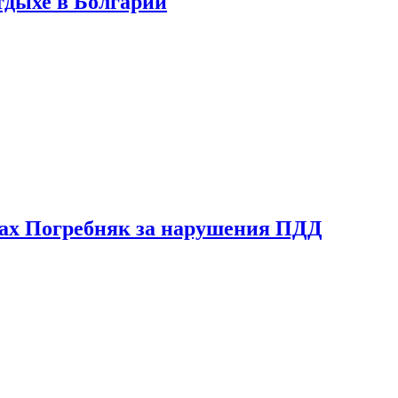
тдыхе в Болгарии
ах Погребняк за нарушения ПДД