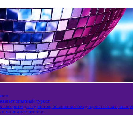
олом
казывает опытный турист
 алгоритм для туристов, оставшихся без документов за границе
ь в мини-путешествие