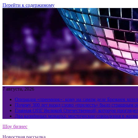
Перейти к содержимому
7 августа, 2026
Операция «преемник»: кому на самом деле Брежнев хотел
Почему 300 лет назад слово «прелесть» было страшным 
Главная ОПГ Великой Отечественной, которую прогляд
Два казнённых монарха: мистические совпадения в жизн
Шоу бизнес
Новостная рассылка