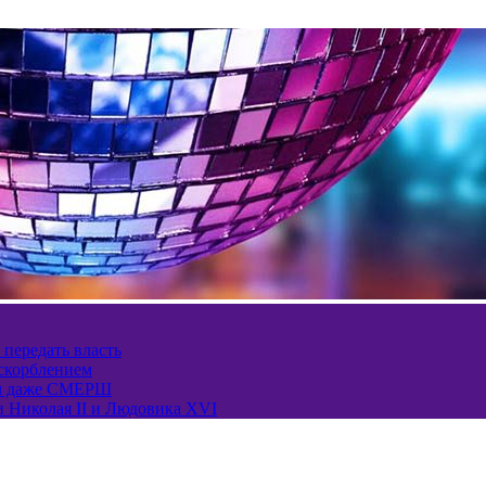
 передать власть
оскорблением
ел даже СМЕРШ
и Николая II и Людовика XVI