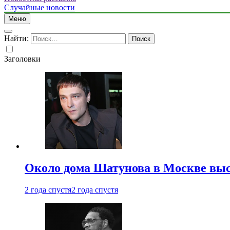
Случайные новости
Меню
Найти:
Заголовки
Около дома Шатунова в Москве выс
2 года спустя
2 года спустя