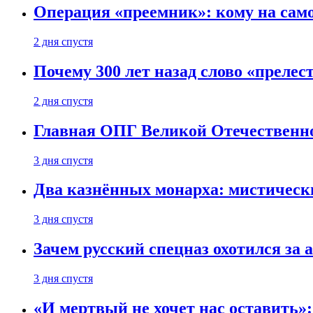
Операция «преемник»: кому на само
2 дня спустя
Почему 300 лет назад слово «преле
2 дня спустя
Главная ОПГ Великой Отечественн
3 дня спустя
Два казнённых монарха: мистическ
3 дня спустя
Зачем русский спецназ охотился за
3 дня спустя
«И мертвый не хочет нас оставить»