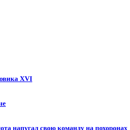
довика XVI
не
ота напугал свою команду на похоронах