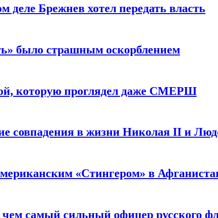
м деле Брежнев хотел передать власть
сть» было страшным оскорблением
ой, которую проглядел даже СМЕРШ
ие совпадения в жизни Николая II и Лю
 американским «Стингером» в Афганиста
: чем самый сильный офицер русского фл