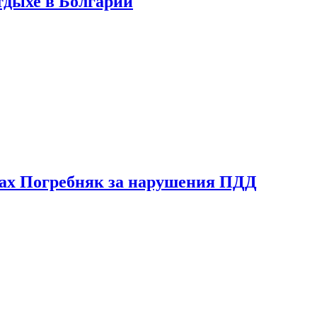
тдыхе в Болгарии
ах Погребняк за нарушения ПДД