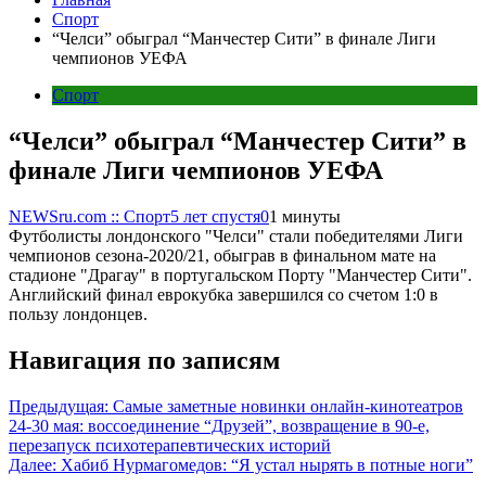
Спорт
“Челси” обыграл “Манчестер Сити” в финале Лиги
чемпионов УЕФА
Спорт
“Челси” обыграл “Манчестер Сити” в
финале Лиги чемпионов УЕФА
NEWSru.com :: Спорт
5 лет спустя
0
1 минуты
Футболисты лондонского "Челси" стали победителями Лиги
чемпионов сезона-2020/21, обыграв в финальном мате на
стадионе "Драгау" в португальском Порту "Манчестер Сити".
Английский финал еврокубка завершился со счетом 1:0 в
пользу лондонцев.
Навигация по записям
Предыдущая:
Самые заметные новинки онлайн-кинотеатров
24-30 мая: воссоединение “Друзей”, возвращение в 90-е,
перезапуск психотерапевтических историй
Далее:
Хабиб Нурмагомедов: “Я устал нырять в потные ноги”