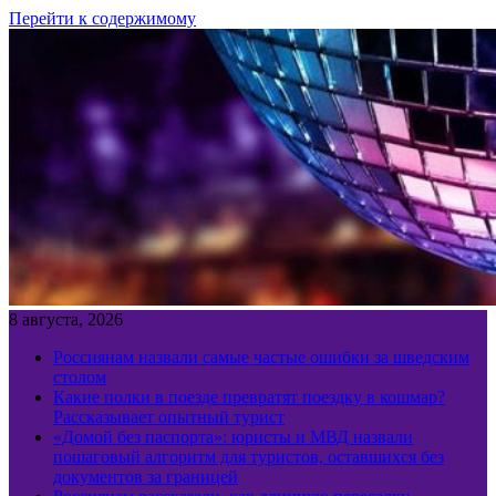
Перейти к содержимому
8 августа, 2026
Россиянам назвали самые частые ошибки за шведским
столом
Какие полки в поезде превратят поездку в кошмар?
Рассказывает опытный турист
«Домой без паспорта»: юристы и МВД назвали
пошаговый алгоритм для туристов, оставшихся без
документов за границей