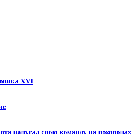
довика XVI
не
ота напугал свою команду на похоронах