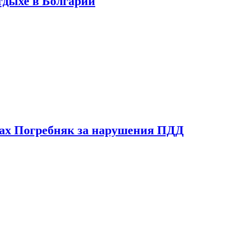
тдыхе в Болгарии
ах Погребняк за нарушения ПДД