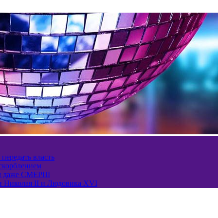
 передать власть
оскорблением
ел даже СМЕРШ
и Николая II и Людовика XVI