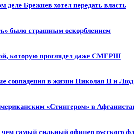
м деле Брежнев хотел передать власть
сть» было страшным оскорблением
ой, которую проглядел даже СМЕРШ
ие совпадения в жизни Николая II и Лю
 американским «Стингером» в Афганиста
: чем самый сильный офицер русского фл