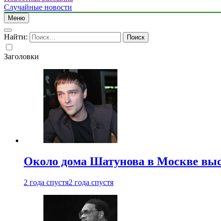
Случайные новости
Меню
Найти:
Заголовки
Около дома Шатунова в Москве выс
2 года спустя
2 года спустя