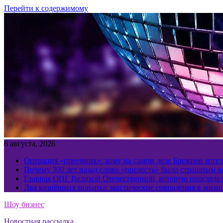
Перейти к содержимому
6 августа, 2026
Операция «преемник»: кому на самом деле Брежнев хотел
Почему 300 лет назад слово «прелесть» было страшным 
Главная ОПГ Великой Отечественной, которую прогляд
Два казнённых монарха: мистические совпадения в жизн
Шоу бизнес
Новостная рассылка