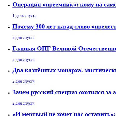
Операция «преемник»: кому на само
1 день спустя
Почему 300 лет назад слово «преле
2 дня спустя
Главная ОПГ Великой Отечественн
2 дня спустя
Два казнённых монарха: мистическ
2 дня спустя
Зачем русский спецназ охотился за
2 дня спустя
«И мертвый не хочет нас оставить»