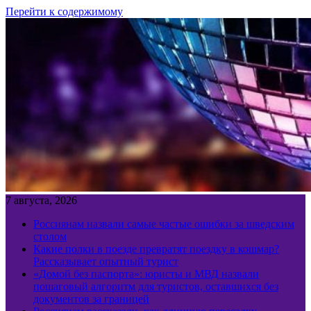
Перейти к содержимому
7 августа, 2026
Россиянам назвали самые частые ошибки за шведским
столом
Какие полки в поезде превратят поездку в кошмар?
Рассказывает опытный турист
«Домой без паспорта»: юристы и МВД назвали
пошаговый алгоритм для туристов, оставшихся без
документов за границей