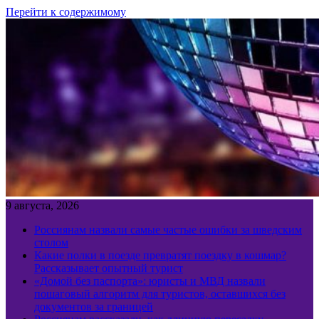
Перейти к содержимому
9 августа, 2026
Россиянам назвали самые частые ошибки за шведским
столом
Какие полки в поезде превратят поездку в кошмар?
Рассказывает опытный турист
«Домой без паспорта»: юристы и МВД назвали
пошаговый алгоритм для туристов, оставшихся без
документов за границей