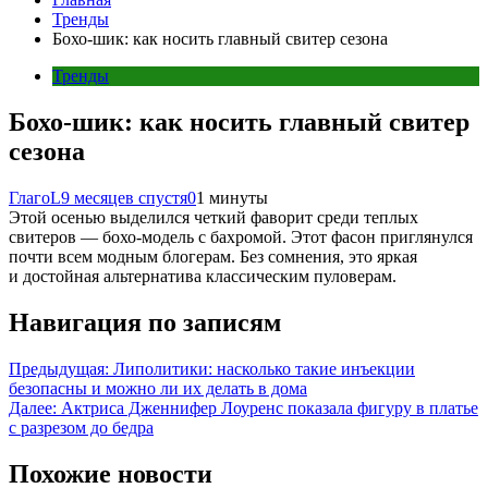
Тренды
Бохо-шик: как носить главный свитер сезона
Тренды
Бохо-шик: как носить главный свитер
сезона
ГлагоL
9 месяцев спустя
0
1 минуты
Этой осенью выделился четкий фаворит среди теплых
свитеров — бохо-модель с бахромой. Этот фасон приглянулся
почти всем модным блогерам. Без сомнения, это яркая
и достойная альтернатива классическим пуловерам.
Навигация по записям
Предыдущая:
Липолитики: насколько такие инъекции
безопасны и можно ли их делать в дома
Далее:
Актриса Дженнифер Лоуренс показала фигуру в платье
с разрезом до бедра
Похожие новости