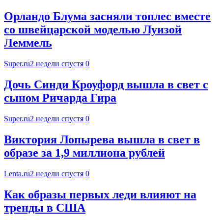
Орландо Блума засняли топлес вместе
со швейцарской моделью Луизой
Леммель
Super.ru
2 недели спустя
0
Дочь Синди Кроуфорд вышла в свет с
сыном Ричарда Гира
Super.ru
2 недели спустя
0
Виктория Лопырева вышла в свет в
образе за 1,9 миллиона рублей
Lenta.ru
2 недели спустя
0
Как образы первых леди влияют на
тренды в США